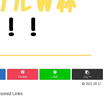
Pocket
LINE
コピー
2021.09.17
sored Links