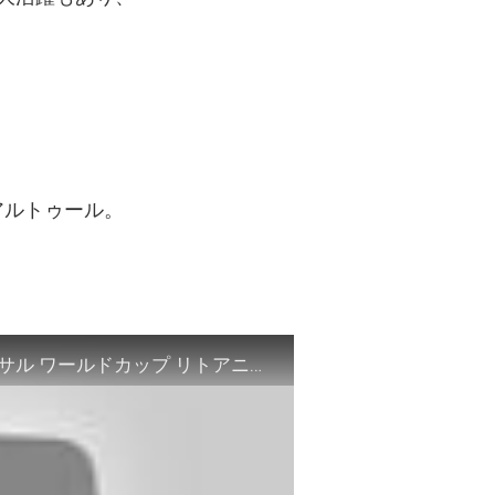
アルトゥール。
【ハイライト】アンゴラ vs. 日本｜FIFA フットサル ワールドカップ リトアニア 2021 グループステージ グループE