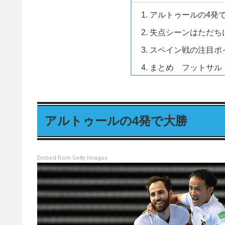
アルトゥールの4発
失点シーンはただち
スペイン戦の注目ポ
まとめ フットサル
アルトゥールの4発で大勝
Embed from Getty Images