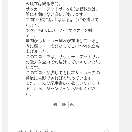
今現在は観る専門。
サッカー・フットサルの試合観戦数は、
誰にも負けない自信があります。
年間100試合以上は観るように心掛けて
います。
やべっちFCにスーパーサッカーの終
了…。
世間からサッカー離れが加速しているよ
うに感じ、一念発起してこのblogを立ち
上げました。
このブログでは、サッカー・フットサル
の魅力を全力でお届けしていきたいと思
います。
このブログが少しでも日本サッカー界の
発展に貢献できればと思っています。
また、こんな記事書いて欲しいなどあり
ましたら、ジャンジャンお寄せくださ
い。