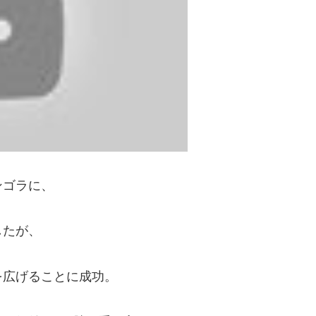
ンゴラに、
したが、
を広げることに成功。